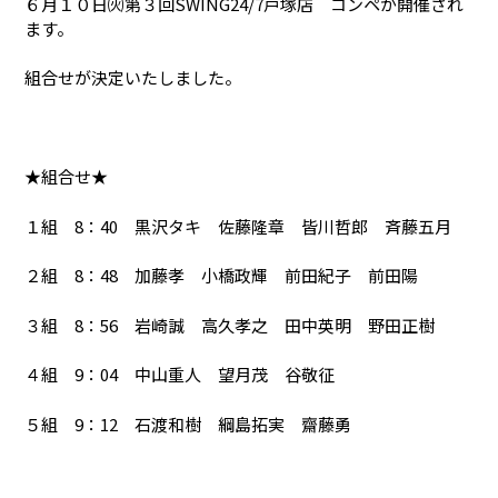
６月１０日㈫第３回SWING24/7戸塚店 コンペが開催され
ます。
組合せが決定いたしました。
★組合せ★
１組 8：40 黒沢タキ 佐藤隆章 皆川哲郎 斉藤五月
２組 8：48 加藤孝 小橋政輝 前田紀子 前田陽
３組 8：56 岩崎誠 高久孝之 田中英明 野田正樹
４組 9：04 中山重人 望月茂 谷敬征
５組 9：12 石渡和樹 綱島拓実 齋藤勇